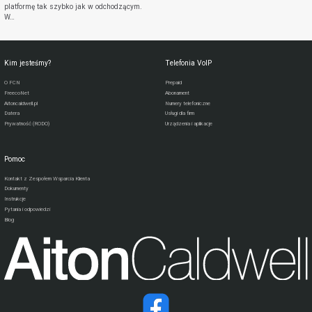
platformę tak szybko jak w odchodzącym.
W…
Kim jesteśmy?
Telefonia VoIP
O FCN
Prepaid
FreecoNet
Abonament
Aitoncaldwell.pl
Numery telefoniczne
Datera
Usługi dla firm
Prywatność (RODO)
Urządzenia i aplikacje
Pomoc
Kontakt z Zespołem Wsparcia Klienta
Dokumenty
Instrukcje
Pytania i odpowiedzi
Blog