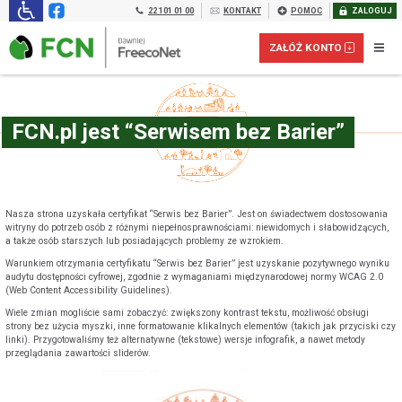
22 101 01 00
KONTAKT
POMOC
ZALOGUJ
ZAŁÓŻ KONTO
FCN.pl jest “Serwisem bez Barier”
Nasza strona uzyskała certyfikat “Serwis bez Barier”. Jest on świadectwem dostosowania
witryny do potrzeb osób z różnymi niepełnosprawnościami: niewidomych i słabowidzących,
a także osób starszych lub posiadających problemy ze wzrokiem.
Warunkiem otrzymania certyfikatu “Serwis bez Barier” jest uzyskanie pozytywnego wyniku
audytu dostępności cyfrowej, zgodnie z wymaganiami międzynarodowej normy WCAG 2.0
(Web Content Accessibility Guidelines).
Załóż konto prepaid dla FIRM:
Wiele zmian mogliście sami zobaczyć: zwiększony kontrast tekstu, możliwość obsługi
strony bez użycia myszki, inne formatowanie klikalnych elementów (takich jak przyciski czy
linki). Przygotowaliśmy też alternatywne (tekstowe) wersje infografik, a nawet metody
przeglądania zawartości sliderów.