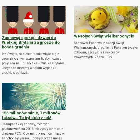
Wesołych Świąt Wielkanocnych!
Zachowaj spokój i dzwoń do
Wielkiej Brytanii za grosze do
Szanowni Państwo, z okazji Świąt
końca grudnia
Wielkanocnych, pragniemy Państwu życzyć
zdrowia, szczęścia i sukcesów
Idą Święta, co nieuchronnie wiąże się z
zawodowych. Zespół FCN…
geometrycznym wzrostem liczby i czasu
połączeń na linii Polska – Wielka Brytania.
Jedyne co możemy w takim wypadku
zrobić, to obniżyć…
156 milionów minut, 7 milionów
faksów… To był dobry rok!
Szampańskiej zabawy, mocnych
postanowień na 2016 rok życzy wam cała
drużyna FCN. Oby minuty rozmów i faxy w
nadchodzącym roku płynęły przez naszą