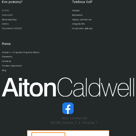
Kim jesteśmy?
Telefonia VoIP
O FCN
Prepaid
FreecoNet
Abonament
Aitoncaldwell.pl
Numery telefoniczne
Datera
Usługi dla firm
Prywatność (RODO)
Urządzenia i aplikacje
Pomoc
Kontakt z Zespołem Wsparcia Klienta
Dokumenty
Instrukcje
Pytania i odpowiedzi
Blog
Aiton Caldwell SA
80-280 Gdańsk, C. K. Norwida 1