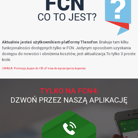
POKAŻ WSZYSTKIE ZGODY
ZAŁÓŻ KONTO
Aktualnie jesteś użytkownikiem platformy Tlenofon
. Brakuje tam kilku
funkcjonalności dostępnych tylko w FCN. Jedynym sposobem uzyskania
dostępu do nowości i obniżenia kosztów, jest aktualizacja.To tylko 3 proste
kroki.
UWAGA: Promocja „kupon do +50 zł” trwa do wyczerpania kuponów.
TYLKO NA FCN4:
DZWOŃ PRZEZ NASZĄ APLIKACJĘ