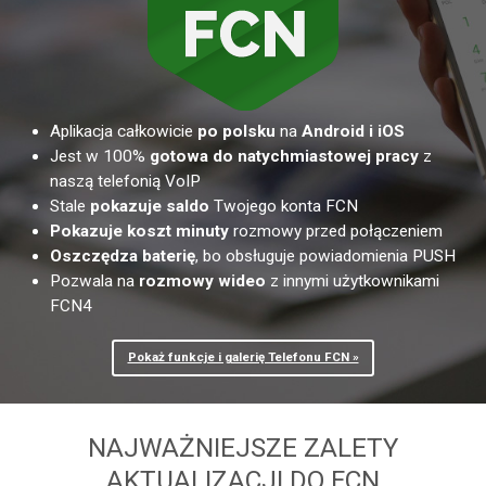
Aplikacja całkowicie
po polsku
na
Android i iOS
Jest w 100%
gotowa do natychmiastowej pracy
z
naszą telefonią VoIP
Stale
pokazuje saldo
Twojego konta FCN
Pokazuje koszt minuty
rozmowy przed połączeniem
Oszczędza baterię
, bo obsługuje powiadomienia PUSH
Pozwala na
rozmowy wideo
z innymi użytkownikami
FCN4
Pokaż funkcje i galerię Telefonu FCN »
NAJWAŻNIEJSZE ZALETY
AKTUALIZACJI DO FCN