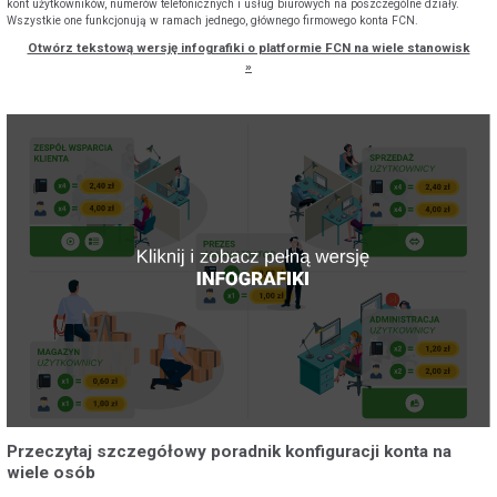
kont użytkowników, numerów telefonicznych i usług biurowych na poszczególne działy.
Wszystkie one funkcjonują w ramach jednego, głównego firmowego konta FCN.
Otwórz tekstową wersję infografiki o platformie FCN na wiele stanowisk
»
POKAŻ WSZYSTKIE ZGODY
ZAŁÓŻ KONTO
Przeczytaj szczegółowy poradnik konfiguracji konta na
wiele osób