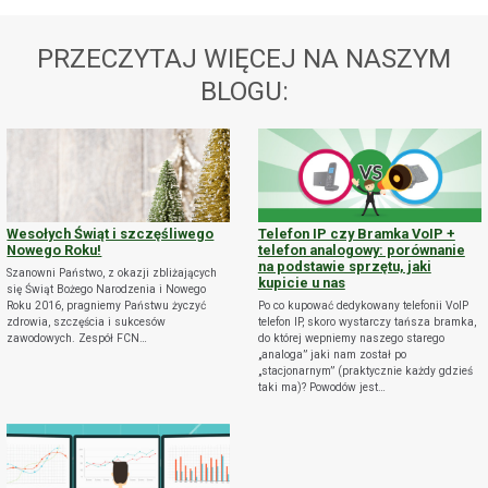
PRZECZYTAJ WIĘCEJ NA NASZYM
BLOGU:
Wesołych Świąt i szczęśliwego
Telefon IP czy Bramka VoIP +
Nowego Roku!
telefon analogowy: porównanie
na podstawie sprzętu, jaki
Szanowni Państwo, z okazji zbliżających
kupicie u nas
się Świąt Bożego Narodzenia i Nowego
Roku 2016, pragniemy Państwu życzyć
Po co kupować dedykowany telefonii VoIP
zdrowia, szczęścia i sukcesów
telefon IP, skoro wystarczy tańsza bramka,
zawodowych. Zespół FCN…
do której wepniemy naszego starego
„analoga” jaki nam został po
„stacjonarnym” (praktycznie każdy gdzieś
taki ma)? Powodów jest…