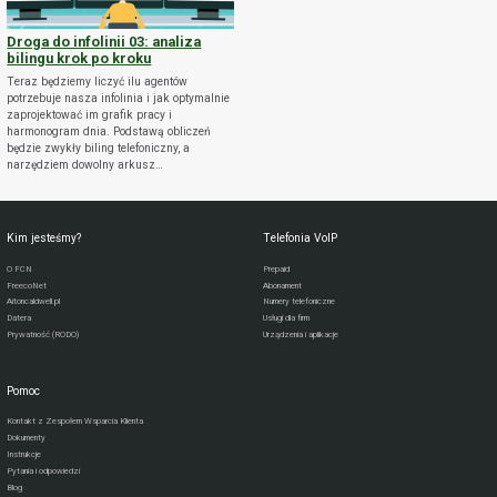
Droga do infolinii 03: analiza
bilingu krok po kroku
Teraz będziemy liczyć ilu agentów
potrzebuje nasza infolinia i jak optymalnie
zaprojektować im grafik pracy i
harmonogram dnia. Podstawą obliczeń
będzie zwykły biling telefoniczny, a
narzędziem dowolny arkusz…
Kim jesteśmy?
Telefonia VoIP
O FCN
Prepaid
FreecoNet
Abonament
Aitoncaldwell.pl
Numery telefoniczne
Datera
Usługi dla firm
Prywatność (RODO)
Urządzenia i aplikacje
Pomoc
Kontakt z Zespołem Wsparcia Klienta
Dokumenty
Instrukcje
Pytania i odpowiedzi
Blog