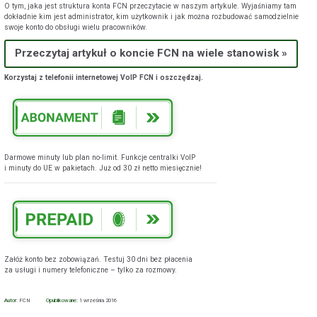
O tym, jaka jest struktura konta FCN przeczytacie w naszym artykule. Wyjaśniamy tam
dokładnie kim jest administrator, kim użytkownik i jak można rozbudować samodzielnie
swoje konto do obsługi wielu pracowników.
Przeczytaj artykuł o koncie FCN na wiele stanowisk »
Korzystaj z telefonii internetowej VoIP FCN i oszczędzaj.
Darmowe minuty lub plan no-limit. Funkcje centralki VoIP
i minuty do UE w pakietach. Już od 30 zł netto miesięcznie!
Załóż konto bez zobowiązań. Testuj 30 dni bez płacenia
za usługi i numery telefoniczne – tylko za rozmowy.
Autor:
FCN
Opublikowane:
1 września 2016