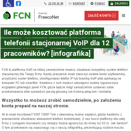
22 101 01 00
KONTAKT
POMOC
ZALOGUJ
ZAŁÓŻ KONTO
Ile może kosztować platforma
telefonii stacjonarnej VoIP dla 12
pracowników? [infografika]
FCN to platforma VoIP, na której samodzielnie możesz zbudować kompletny system telefonii
stacjonarnej dla Twojej firmy. Każdy pracownik może stworzyć osobne konto użytkownika,
przydzielić numer telefonu, skonfigurować telefon IP lub bramkę VoIP albo aplikację na
komputer PC lub smartfon. Każdemu z nich możesz udostępnić osobny (ograniczony
względem głównego) panel FCN, gdzie będzie mógł samodzielnie ustawiać sobie
przekierowania albo sprawdzić pocztę głosową lub historię połączeń i kontakty.
Wszystko to możesz zrobić samodzielnie, po założeniu
Załóż konto prepaid dla FIRM:
konta prepaid na naszej stronie.
Ile to może kosztować? 500? 1000? Tyle z pewnością można zapłacić, gdyby każdemu z
pracowników ufundować abonament telefonii komórkowej. U nas koszt platformy dla całej
firmy z usługami biurowymi czy recepcji można ograniczyć do mniej niż 50 zł. Jak bardzo?
O tym przekonacie się zapoznając się z naszą infografiką, prezentującą rozbicie kosztu