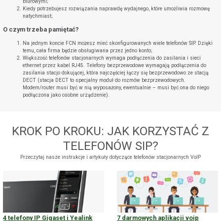
biurowymi;
Kiedy potrzebujesz rozwiązania naprawdę wydajnego, które umożliwia rozmowę
natychmiast;
O czym trzeba pamiętać?
Na jednym koncie FCN możesz mieć skonfigurowanych wiele telefonów SIP. Dzięki
temu, cała firma będzie obsługiwana przez jedno konto;
Większość telefonów stacjonarnych wymaga podłączenia do zasilania i sieci
ethernet przez kabel RJ45. Telefony bezprzewodowe wymagają podłączenia do
zasilania stacjo dokującej, która najczęściej łączy się bezprzewodowo ze stacją
DECT (stacja DECT to specjalny moduł do rozmów bezprzewodowych.
Modem/router musi być w nią wyposażony, ewentualnie – musi być ona do niego
podłączona jako osobne urządzenie).
KROK PO KROKU: JAK KORZYSTAĆ Z
TELEFONÓW SIP?
Przeczytaj nasze instrukcje i artykuły dotyczące telefonów stacjonarnych VoIP
4 telefony IP Gigaset i Yealink
7 darmowych aplikacji voip