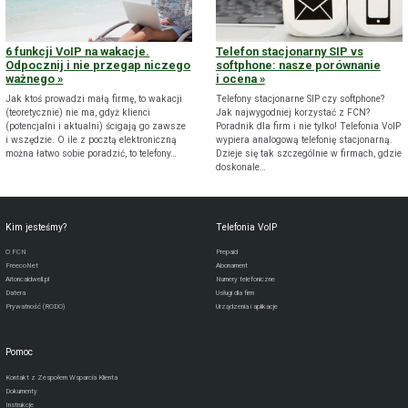
6 funkcji VoIP na wakacje.
Telefon stacjonarny SIP vs
Odpocznij i nie przegap niczego
softphone: nasze porównanie
ważnego
i ocena
Jak ktoś prowadzi małą firmę, to wakacji
Telefony stacjonarne SIP czy softphone?
(teoretycznie) nie ma, gdyż klienci
Jak najwygodniej korzystać z FCN?
(potencjalni i aktualni) ścigają go zawsze
Poradnik dla firm i nie tylko! Telefonia VoIP
i wszędzie. O ile z pocztą elektroniczną
wypiera analogową telefonię stacjonarną.
można łatwo sobie poradzić, to telefony…
Dzieje się tak szczególnie w firmach, gdzie
doskonale…
Kim jesteśmy?
Telefonia VoIP
O FCN
Prepaid
FreecoNet
Abonament
Aitoncaldwell.pl
Numery telefoniczne
Datera
Usługi dla firm
Prywatność (RODO)
Urządzenia i aplikacje
Pomoc
Kontakt z Zespołem Wsparcia Klienta
Dokumenty
Instrukcje