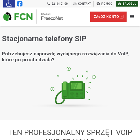
22 101 01 00
KONTAKT
POMOC
ZALOGUJ
ZAŁÓŻ KONTO
Stacjonarne telefony SIP
Potrzebujesz naprawdę wydajnego rozwiązania do VoIP,
które po prostu działa?
Załóż konto prepaid dla FIRM:
TEN PROFESJONALNY SPRZĘT VOIP