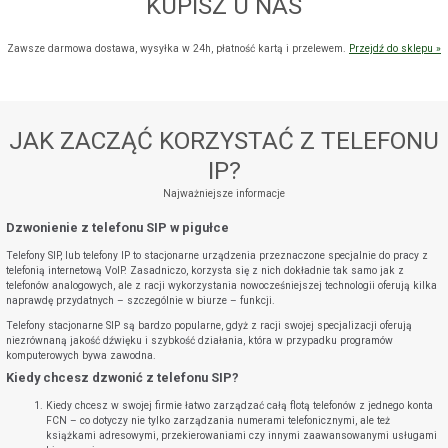
KUPISZ U NAS
Zawsze darmowa dostawa, wysyłka w 24h, płatność kartą i przelewem.
Przejdź do sklepu »
POKAŻ WSZYSTKIE ZGODY
JAK ZACZĄĆ KORZYSTAĆ Z TELEFONU
ZAŁÓŻ KONTO
IP?
Najważniejsze informacje
Dzwonienie z telefonu SIP w pigułce
Telefony SIP, lub telefony IP to stacjonarne urządzenia przeznaczone specjalnie do pracy z
telefonią internetową VoIP. Zasadniczo, korzysta się z nich dokładnie tak samo jak z
telefonów analogowych, ale z racji wykorzystania nowocześniejszej technologii oferują kilka
naprawdę przydatnych – szczególnie w biurze – funkcji.
Telefony stacjonarne SIP są bardzo popularne, gdyż z racji swojej specjalizacji oferują
niezrównaną jakość dźwięku i szybkość działania, która w przypadku programów
komputerowych bywa zawodna.
Kiedy chcesz dzwonić z telefonu SIP?
Kiedy chcesz w swojej firmie łatwo zarządzać całą flotą telefonów z jednego konta
FCN – co dotyczy nie tylko zarządzania numerami telefonicznymi, ale też
książkami adresowymi, przekierowaniami czy innymi zaawansowanymi usługami