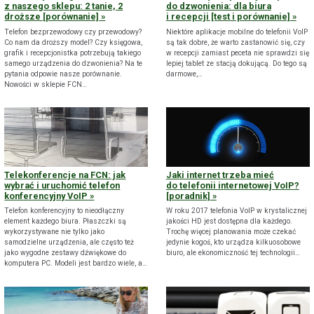
z naszego sklepu: 2 tanie, 2
do dzwonienia: dla biura
droższe [porównanie]
i recepcji [test i porównanie]
Telefon bezprzewodowy czy przewodowy?
Niektóre aplikacje mobilne do telefonii VoIP
Co nam da droższy model? Czy księgowa,
są tak dobre, że warto zastanowić się, czy
grafik i recepcjonistka potrzebują takiego
w recepcji zamiast peceta nie sprawdzi się
samego urządzenia do dzwonienia? Na te
lepiej tablet ze stacją dokującą. Do tego są
pytania odpowie nasze porównanie.
darmowe,…
Nowości w sklepie FCN…
Telekonferencje na FCN: jak
Jaki internet trzeba mieć
wybrać i uruchomić telefon
do telefonii internetowej VoIP?
konferencyjny VoIP
[poradnik]
Telefon konferencyjny to nieodłączny
W roku 2017 telefonia VoIP w krystalicznej
element każdego biura. Płaszczki są
jakości HD jest dostępna dla każdego.
wykorzystywane nie tylko jako
Trochę więcej planowania może czekać
samodzielne urządzenia, ale często też
jedynie kogoś, kto urządza kilkuosobowe
jako wygodne zestawy dźwiękowe do
biuro, ale ekonomiczność tej technologii…
komputera PC. Modeli jest bardzo wiele, a…