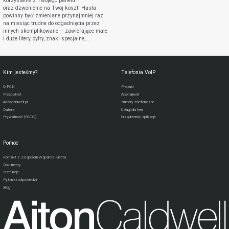
korzystanie z Twojego panelu
oraz dzwonienie na Twój koszt! Hasła
powinny być: zmieniane przynajmniej raz
na miesiąc trudne do odgadnięcia przez
innych skomplikowane – zawierające małe
i duże litery, cyfry, znaki specjalne,…
Kim jesteśmy?
Telefonia VoIP
O FCN
Prepaid
FreecoNet
Abonament
Aitoncaldwell.pl
Numery telefoniczne
Datera
Usługi dla firm
Prywatność (RODO)
Urządzenia i aplikacje
Pomoc
Kontakt z Zespołem Wsparcia Klienta
Dokumenty
Instrukcje
Pytania i odpowiedzi
Blog