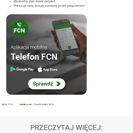
Wyświetla stan konta prepaid
Pokazuje cenę minuty rozmowy przed połączeniem
POKAŻ WSZYSTKIE ZGODY
ZAŁÓŻ KONTO
Autor:
FCN
Opublikowane:
14 października 2014
PRZECZYTAJ WIĘCEJ: