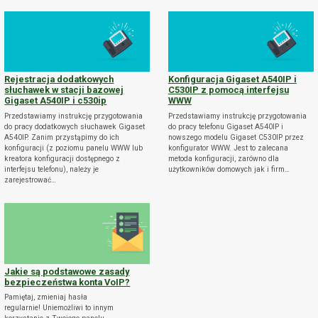
Rejestracja dodatkowych
Konfiguracja Gigaset A540IP i
słuchawek w stacji bazowej
C530IP z pomocą interfejsu
Gigaset A540IP i c530ip
WWW
Przedstawiamy instrukcję przygotowania
Przedstawiamy instrukcję przygotowania
do pracy dodatkowych słuchawek Gigaset
do pracy telefonu Gigaset A540IP i
A540IP. Zanim przystąpimy do ich
nowszego modelu Gigaset C530IP przez
konfiguracji (z poziomu panelu WWW lub
konfigurator WWW. Jest to zalecana
kreatora konfiguracji dostępnego z
metoda konfiguracji, zarówno dla
interfejsu telefonu), należy je
użytkowników domowych jak i firm…
zarejestrować…
Jakie są podstawowe zasady
bezpieczeństwa konta VoIP?
Pamiętaj, zmieniaj hasła
regularnie! Uniemożliwi to innym