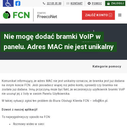
22 101 01 00
KONTAKT
POMOC
ZALOGUJ
ZAŁÓŻ KONTO
Nie mogę dodać bramki VoIP w
panelu. Adres MAC nie jest unikalny
Kategorie pomocy
Komunikat informujący, że adres MAC nie jest unikalny oznacza, że bramka jest już dodana
na innym koncie FCN. Jeśli posiadasz więcej niż jedno konto, sprawdź czy bramka nie
została już dodana. Inną przyczyną może być fakt, że wcześniejszy użytkownik bramki VoIP
nie usunął jej z listy w swoim Panelu Użytkownika.
Załóż konto prepaid dla FIRM:
W takiej sytuacji zgłoś ten problem do Biura Obsługi Klienta FCN – info@fcn.pl.
Dzwoń z naszej aplikacji!
To najwygodniejszy sposób na FCN:
Rozmowy wideo w sieci