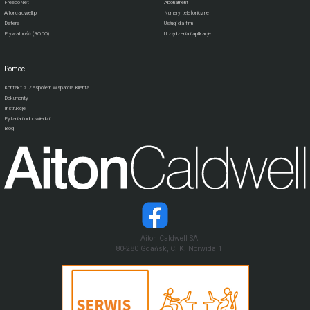
FreecoNet
Abonament
Aitoncaldwell.pl
Numery telefoniczne
Datera
Usługi dla firm
Prywatność (RODO)
Urządzenia i aplikacje
Pomoc
Kontakt z Zespołem Wsparcia Klienta
Dokumenty
Instrukcje
Pytania i odpowiedzi
Blog
Aiton Caldwell SA
80-280 Gdańsk, C. K. Norwida 1