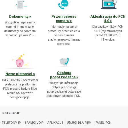
Dokumenty
Przeniesienie
Aktualizacja do FCN
numeru
4.0
POKAŻ WSZYSTKIE ZGODY
Wszystkie regulaminy,
cenniki i inne ważne
Informacje na temat
Dla użytkowników FCN
dokumenty do pobrania
procedury przeniesienia
3.09 (rejestrowanych
w postaci plików PDF.
do nas numeru
przed 21.10.2013)
ZAŁÓŻ KONTO
stacjonarnego od innego
i Tlenofon.
operatora.
Obsługa
Nowe płatności
posprzedażna
Od 20.06.2022 operatorem
Wszystkie informacje
płatności na platformie
dotyczące obsługi
FCN prepaid będzie Blue
posprzedażnej dotyczące
Media SA. Sprawdź
aktualnych klientów FCN.
dostępne opcje.
INSTRUKCJE:
TELEFONY IP
BRAMKI VOIP
APLIKACJE
USŁUGI DLA FIRM
PANEL FCN