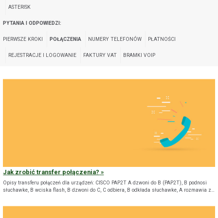
ASTERISK
PYTANIA I ODPOWIEDZI:
PIERWSZE KROKI
POŁĄCZENIA
NUMERY TELEFONÓW
PŁATNOŚCI
REJESTRACJE I LOGOWANIE
FAKTURY VAT
BRAMKI VOIP
Jak zrobić transfer połączenia?
Opisy transferu połączeń dla urządzeń: CISCO PAP2T A dzwoni do B (PAP2T), B podnosi
słuchawke, B wciska flash, B dzwoni do C, C odbiera, B odkłada słuchawke, A rozmawia z…