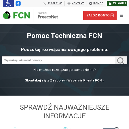
22 101 01 00
KONTAKT
POMOC
ZALOGUJ
ZAŁÓŻ KONTO
Pomoc Techniczna FCN
Poszukaj rozwiązania swojego problemu:
Nie możesz rozwiązać go samodzielnie?
Skontakuj się z Zespołem Wsparcia Klienta FCN »
Załóż konto prepaid dla FIRM:
SPRAWDŹ NAJWAŻNIEJSZE
INFORMACJE