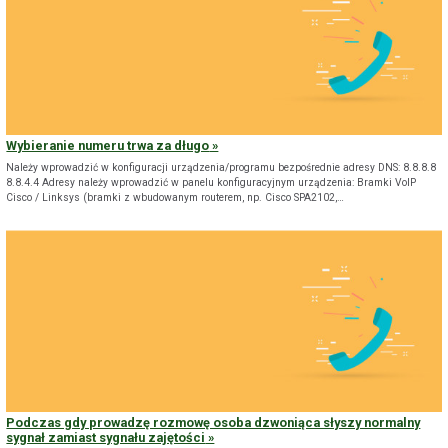
Wybieranie numeru trwa za długo
Należy wprowadzić w konfiguracji urządzenia/programu bezpośrednie adresy DNS: 8.8.8.8
8.8.4.4 Adresy należy wprowadzić w panelu konfiguracyjnym urządzenia: Bramki VoIP
Cisco / Linksys (bramki z wbudowanym routerem, np. Cisco SPA2102,…
Podczas gdy prowadzę rozmowę osoba dzwoniąca słyszy normalny
sygnał zamiast sygnału zajętości