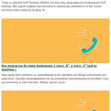
Twoje urządzenie VoIP (bramka /telefon) ma włączoną opcję połączeń oczekujących (call
waiting). Aby sygnał zajętości był słyszalny w sytuacji gdy prowadzisz w tym czasie
rozmowę należy wyłączyć tę opcję. W…
Nie można się do mnie dodzwonić z sieci „X”, z sieci „Y” jest to
możliwe
Najczęściej takie problemy są spowodowane przez operatora, od którego wykonywane jest
połączenie. Operator prawdopodobnie nie ma prawidłowo skonstruowanych cenników i ruch
jest kierowany w złym kierunku. Należy zgłosić się do…