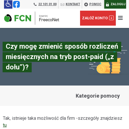
22 101 01 00
KONTAKT
POMOC
ZALOGUJ
ZAŁÓŻ KONTO
Czy mogę zmienić sposób rozliczeń
miesięcznych na tryb post-paid („z
dołu”)?
Kategorie pomocy
Załóż konto prepaid dla FIRM:
Tak, istnieje taka możliwość dla firm -szczegóły znajdziesz
tu