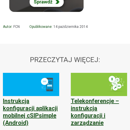
Autor:
FCN
Opublikowane:
14 października 2014
PRZECZYTAJ WIĘCEJ:
Instrukcja
Telekonferencje –
konfiguracji aplikacji
instrukcja
mobilnej cSIPsimple
konfiguracji i
(Android)
zarządzanie