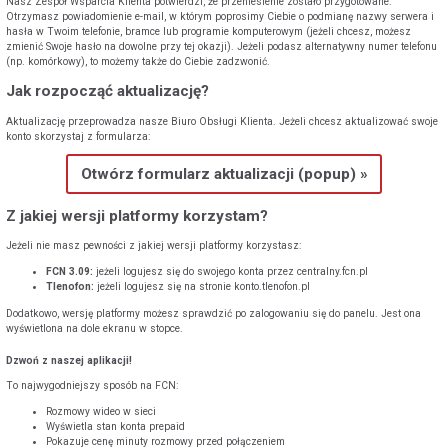
Nasz Zespół Wsparcia Klienta potwierdzi, że przeniesienie zostało przygotowane.
Otrzymasz powiadomienie e-mail, w którym poprosimy Ciebie o podmianę nazwy serwera i
hasła w Twoim telefonie, bramce lub programie komputerowym (jeżeli chcesz, możesz
zmienić Swoje hasło na dowolne przy tej okazji). Jeżeli podasz alternatywny numer telefonu
(np. komórkowy), to możemy także do Ciebie zadzwonić.
Jak rozpocząć aktualizację?
Aktualizację przeprowadza nasze Biuro Obsługi Klienta. Jeżeli chcesz aktualizować swoje
konto skorzystaj z formularza:
Otwórz formularz aktualizacji (popup) »
Z jakiej wersji platformy korzystam?
Jeżeli nie masz pewności z jakiej wersji platformy korzystasz:
FCN 3.09:
jeżeli logujesz się do swojego konta przez centralny.fcn.pl
Tlenofon:
jeżeli logujesz się na stronie konto.tlenofon.pl
Dodatkowo, wersję platformy możesz sprawdzić po zalogowaniu się do panelu. Jest ona
wyświetlona na dole ekranu w stopce.
Dzwoń z naszej aplikacji!
To najwygodniejszy sposób na FCN:
Rozmowy wideo w sieci
Wyświetla stan konta prepaid
Pokazuje cenę minuty rozmowy przed połączeniem