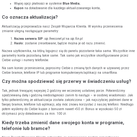
Więcej opcji płatności w systemie
Blue Media
;
Kupon
na doładowanie dla każdego aktualizowanego konta;
Co oznacza aktualizacja?
POKAŻ WSZYSTKIE ZGODY
Aktualizację przeprowadza nasz Zespół Wsparcia Klienta. W wyniku przeniesienia
zmianie ulegną następujące parametry:
Nazwa serwera SIP
:
sip.freeconet.pl
na
sip.fcn.pl
ZAŁÓŻ KONTO
Hasło:
zostanie zresetowane, będzie można je od razu zmienić.
Nazwa użytkownika, na którą logujesz się do panelu pozostanie taka sama. Wszystkie inne
parametry konta pozostaną takie same. Tak samo jak wszystkie skonfigurowane przez
Ciebie usługi i numery telefonów.
Na sam koniec przeniesienia, poprosimy Ciebie o zmianę tych danych w używanej przez
Ciebie bramce, telefonie IP lub programie komputerowym/aplikacji na smartfona.
Czy można spodziewać się przerwy w świadczeniu usług?
Tak, jednak trwającej najwyżej 2 godziny we wcześniej ustalonej porze. Potwierdzimy
spodziewaną datę i godzinę niedostępności zanim to nastąpi – w osobnej wiadomości. Jak
tylko potwierdzimy, że aktualizacja została zakończona – jak najszybciej podmień dane w
Swojej bramce, telefonie lub aplikacji, aby móc znowu korzystać z naszej telefonii. Niedługo
potem wyślemy do Ciebie kupon z bonusem nawet +50 zł. Bonus w wysokości 50 zł
otrzymasz przy doładowaniu za min. 100 zł.
Kiedy trzeba zmienić dane swojego konta w programie,
telefonie lub bramce?