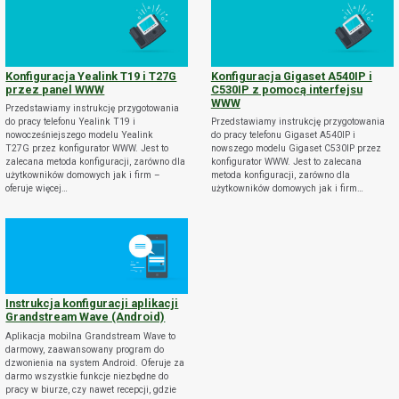
Konfiguracja Yealink T19 i T27G
Konfiguracja Gigaset A540IP i
przez panel WWW
C530IP z pomocą interfejsu
WWW
Przedstawiamy instrukcję przygotowania
do pracy telefonu Yealink T19 i
Przedstawiamy instrukcję przygotowania
nowocześniejszego modelu Yealink
do pracy telefonu Gigaset A540IP i
T27G przez konfigurator WWW. Jest to
nowszego modelu Gigaset C530IP przez
zalecana metoda konfiguracji, zarówno dla
konfigurator WWW. Jest to zalecana
użytkowników domowych jak i firm –
metoda konfiguracji, zarówno dla
oferuje więcej…
użytkowników domowych jak i firm…
Instrukcja konfiguracji aplikacji
Grandstream Wave (Android)
Aplikacja mobilna Grandstream Wave to
darmowy, zaawansowany program do
dzwonienia na system Android. Oferuje za
darmo wszystkie funkcje niezbędne do
pracy w biurze, czy nawet recepcji, gdzie