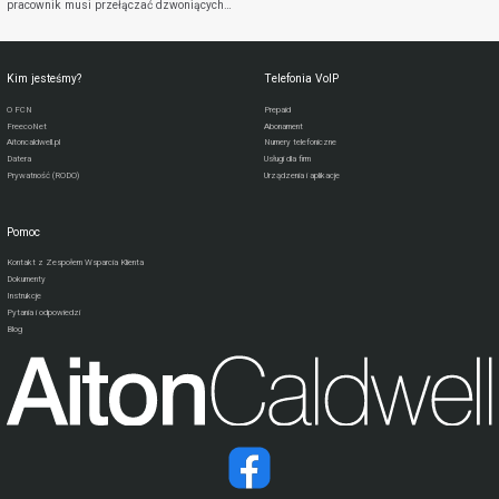
pracownik musi przełączać dzwoniących…
Kim jesteśmy?
Telefonia VoIP
O FCN
Prepaid
FreecoNet
Abonament
Aitoncaldwell.pl
Numery telefoniczne
Datera
Usługi dla firm
Prywatność (RODO)
Urządzenia i aplikacje
Pomoc
Kontakt z Zespołem Wsparcia Klienta
Dokumenty
Instrukcje
Pytania i odpowiedzi
Blog