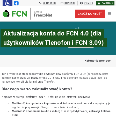
22 101 01 00
KONTAKT
POMOC
ZALOGUJ
ZAŁÓŻ KONTO
Aktualizacja konta do FCN 4.0 (dla
użytkowników Tlenofon i FCN 3.09)
Kategorie pomocy
Ten artykuł jest przeznaczony dla użytkowników platformy FCN 3.09 (są to osoby, które
założyły konto przed 21 października 2013 roku i nie dokonały jeszcze aktualizacji do
najnowszej wersji platformy) oraz Tlenofon.
Dlaczego warto zaktualizować konto?
Załóż konto prepaid dla FIRM:
Najnowsza wersja platformy FCN 4.18 oferuje wiele istotnych możliwości:
Możliwość korzystania z kuponów
na doładowania kont prepaid – wysyłamy je
regularnie przy okazji różnego rodzaju świąt i wakacji;
Możliwość dzwonienia (audio i wideo)
z naszej dedykowanej
aplikacji Telefon
FCN
;