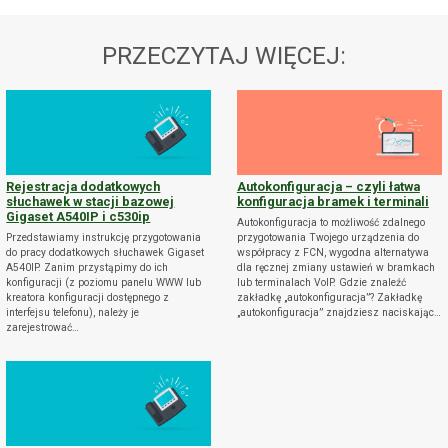
PRZECZYTAJ WIĘCEJ:
Rejestracja dodatkowych
Autokonfiguracja – czyli łatwa
słuchawek w stacji bazowej
konfiguracja bramek i terminali
Gigaset A540IP i c530ip
Autokonfiguracja to możliwość zdalnego
Przedstawiamy instrukcję przygotowania
przygotowania Twojego urządzenia do
do pracy dodatkowych słuchawek Gigaset
współpracy z FCN, wygodna alternatywa
A540IP. Zanim przystąpimy do ich
dla ręcznej zmiany ustawień w bramkach
konfiguracji (z poziomu panelu WWW lub
lub terminalach VoIP. Gdzie znaleźć
kreatora konfiguracji dostępnego z
zakładkę „autokonfiguracja”? Zakładkę
interfejsu telefonu), należy je
„autokonfiguracja” znajdziesz naciskając…
zarejestrować…