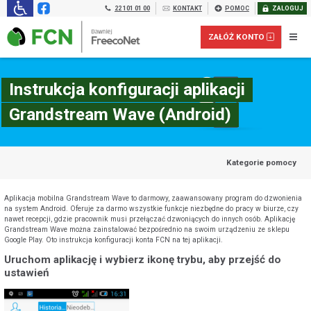
22 101 01 00
KONTAKT
POMOC
ZALOGUJ
ZAŁÓŻ KONTO
Instrukcja konfiguracji aplikacji
Grandstream Wave (Android)
Kategorie pomocy
Aplikacja mobilna Grandstream Wave to darmowy, zaawansowany program do dzwonienia
na system Android. Oferuje za darmo wszystkie funkcje niezbędne do pracy w biurze, czy
nawet recepcji, gdzie pracownik musi przełączać dzwoniących do innych osób. Aplikację
Grandstream Wave można zainstalować bezpośrednio na swoim urządzeniu ze sklepu
Załóż konto prepaid dla FIRM:
Google Play. Oto instrukcja konfiguracji konta FCN na tej aplikacji.
Uruchom aplikację i wybierz ikonę trybu, aby przejść do
ustawień