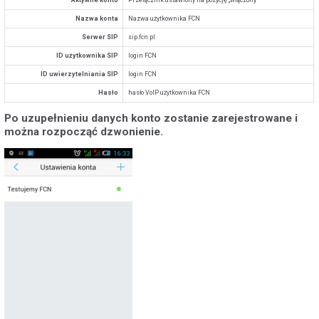
Aktywne konto
Przełącznik ustawiony na pozycję „włączony”
Nazwa konta
Nazwa użytkownika FCN
Serwer SIP
sip.fcn.pl
ID użytkownika SIP
login FCN
ID uwierzytelniania SIP
login FCN
Hasło
hasło VoIP użytkownika FCN
Po uzupełnieniu danych konto zostanie zarejestrowane i
można rozpocząć dzwonienie.