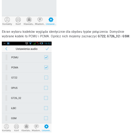
Ekran wyboru kodeków wygląda identycznie dla obydwu typów połączenia. Domyślnie
wybrane kodeki to PCMU i PCMA. Oprócz nich możemy zaznaczyć
G722
,
G726_32
i
GSM
.