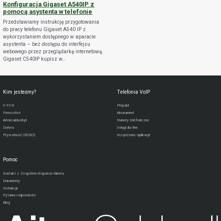
Konfiguracja Gigaset A540IP z
pomocą asystenta w telefonie
Przedstawiamy instrukcję przygotowania
do pracy telefonu Gigaset A540 IP z
wykorzystaniem dostępnego w aparacie
asystenta – bez dostępu do interfejsu
webowego przez przeglądarkę internetową.
Gigaset C540IP kupisz w…
Kim jesteśmy?
Telefonia VoIP
O FCN
Prepaid
FreecoNet
Abonament
Aitoncaldwell.pl
Numery telefoniczne
Datera
Usługi dla firm
Prywatność (RODO)
Urządzenia i aplikacje
Pomoc
Kontakt z Zespołem Wsparcia Klienta
Dokumenty
Instrukcje
Pytania i odpowiedzi
Blog