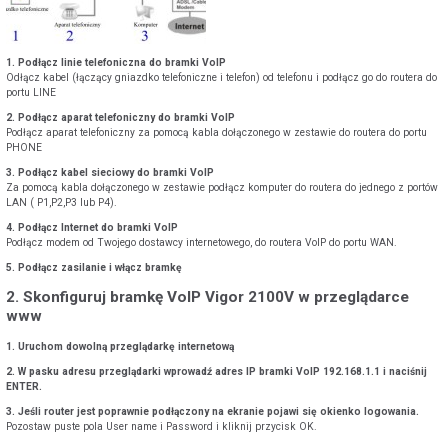
1. Podłącz linie telefoniczna do bramki VoIP
POKAŻ WSZYSTKIE ZGODY
Odłącz kabel (łączący gniazdko telefoniczne i telefon) od telefonu i podłącz go do routera do
portu LINE
2. Podłącz aparat telefoniczny do bramki VoIP
Podłącz aparat telefoniczny za pomocą kabla dołączonego w zestawie do routera do portu
ZAŁÓŻ KONTO
PHONE
3. Podłącz kabel sieciowy do bramki VoIP
Za pomocą kabla dołączonego w zestawie podłącz komputer do routera do jednego z portów
LAN ( P1,P2,P3 lub P4).
4. Podłącz Internet do bramki VoIP
Podłącz modem od Twojego dostawcy internetowego, do routera VoIP do portu WAN.
5. Podłącz zasilanie i włącz bramkę
2. Skonfiguruj bramkę VoIP Vigor 2100V w przeglądarce
www
1. Uruchom dowolną przeglądarkę internetową
2. W pasku adresu przeglądarki wprowadź adres IP bramki VoIP 192.168.1.1 i naciśnij
ENTER.
3. Jeśli router jest poprawnie podłączony na ekranie pojawi się okienko logowania.
Pozostaw puste pola User name i Password i kliknij przycisk OK.