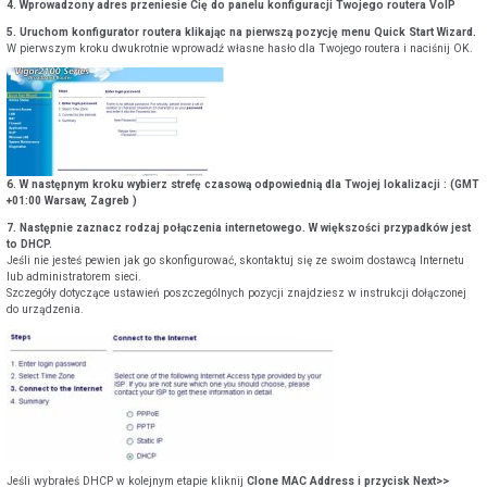
4. Wprowadzony adres przeniesie Cię do panelu konfiguracji Twojego routera VoIP
5. Uruchom konfigurator routera klikając na pierwszą pozycję menu Quick Start Wizard.
W pierwszym kroku dwukrotnie wprowadź własne hasło dla Twojego routera i naciśnij OK.
6. W następnym kroku wybierz strefę czasową odpowiednią dla Twojej lokalizacji : (GMT
+01:00 Warsaw, Zagreb )
7. Następnie zaznacz rodzaj połączenia internetowego. W większości przypadków jest
to DHCP.
Jeśli nie jesteś pewien jak go skonfigurować, skontaktuj się ze swoim dostawcą Internetu
lub administratorem sieci.
Szczegóły dotyczące ustawień poszczególnych pozycji znajdziesz w instrukcji dołączonej
do urządzenia.
Jeśli wybrałeś DHCP w kolejnym etapie kliknij
Clone MAC Address i przycisk Next>>