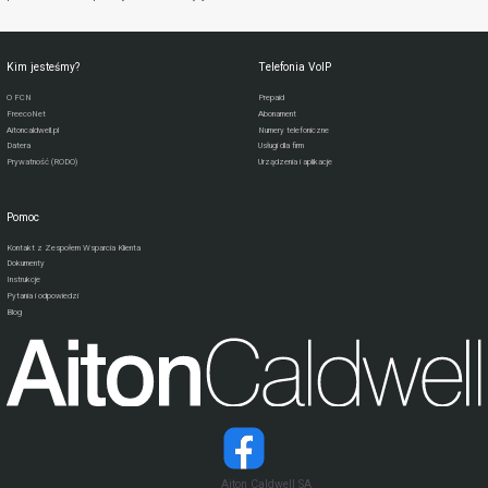
Kim jesteśmy?
Telefonia VoIP
O FCN
Prepaid
FreecoNet
Abonament
Aitoncaldwell.pl
Numery telefoniczne
Datera
Usługi dla firm
Prywatność (RODO)
Urządzenia i aplikacje
Pomoc
Kontakt z Zespołem Wsparcia Klienta
Dokumenty
Instrukcje
Pytania i odpowiedzi
Blog
Aiton Caldwell SA