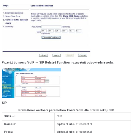
Przejdź do menu VoIP -> SIP Related Function i uzupełnij odpowiednie pola.
SIP
Prawidłowe wartości parametrów konta VoIP dla FCN w sekcji SIP
SIP Port:
5060
Domain:
sip.fcn.pl lub sip.freeconet.pl
Proxy:
sip.fcn.pl lub sip.freeconet.pl