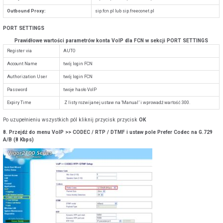
Outbound Proxy:
sip.fcn.pl lub sip.freeconet.pl
PORT SETTINGS
Prawidłowe wartości parametrów konta VoIP dla FCN w sekcji PORT SETTINGS
Register via
AUTO
Account Name
twój login FCN
Authorization User
twój login FCN
Password
twoje hasło VoIP
Expiry Time
Z listy rozwijanej ustaw na ‘Manual’ i wprowadź wartość 300.
Po uzupełnieniu wszystkich pól kliknij przycisk przycisk
OK
8. Przejdź do menu VoIP >> CODEC / RTP / DTMF i ustaw pole Prefer Codec na G.729
A/B (8 Kbps)