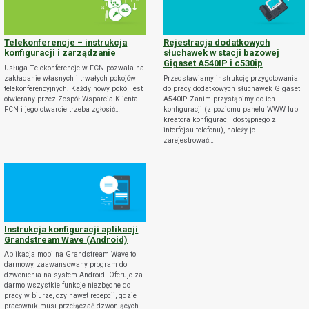
Telekonferencje – instrukcja
Rejestracja dodatkowych
konfiguracji i zarządzanie
słuchawek w stacji bazowej
Gigaset A540IP i c530ip
Usługa Telekonferencje w FCN pozwala na
zakładanie własnych i trwałych pokojów
Przedstawiamy instrukcję przygotowania
telekonferencyjnych. Każdy nowy pokój jest
do pracy dodatkowych słuchawek Gigaset
otwierany przez Zespół Wsparcia Klienta
A540IP. Zanim przystąpimy do ich
FCN i jego otwarcie trzeba zgłosić…
konfiguracji (z poziomu panelu WWW lub
kreatora konfiguracji dostępnego z
interfejsu telefonu), należy je
zarejestrować…
Instrukcja konfiguracji aplikacji
Grandstream Wave (Android)
Aplikacja mobilna Grandstream Wave to
darmowy, zaawansowany program do
dzwonienia na system Android. Oferuje za
darmo wszystkie funkcje niezbędne do
pracy w biurze, czy nawet recepcji, gdzie
pracownik musi przełączać dzwoniących…