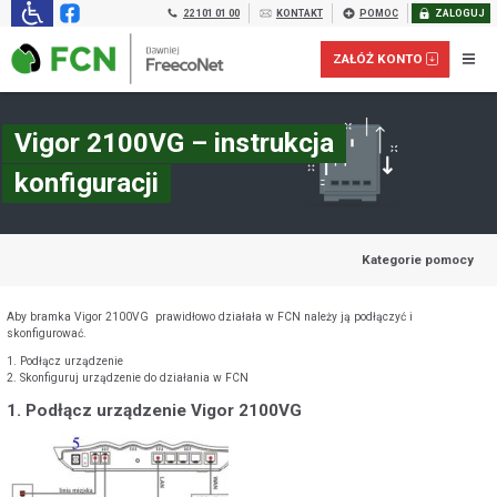
22 101 01 00
KONTAKT
POMOC
ZALOGUJ
ZAŁÓŻ KONTO
Vigor 2100VG – instrukcja
konfiguracji
Kategorie pomocy
Aby bramka Vigor 2100VG prawidłowo działała w FCN należy ją podłączyć i
skonfigurować.
1. Podłącz urządzenie
2. Skonfiguruj urządzenie do działania w FCN
Załóż konto prepaid dla FIRM:
1. Podłącz urządzenie Vigor 2100VG