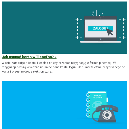
Jak usunąć konto w Tlenofon?
W celu zamknięcia konta Tlenofon należy przesłać rezygnację w formie pisemnej. W
rezygnacji proszę wskazać unikalne dane konta, login lub numer telefonu przypisanego do
konta i przesłać drogą elektroniczną…