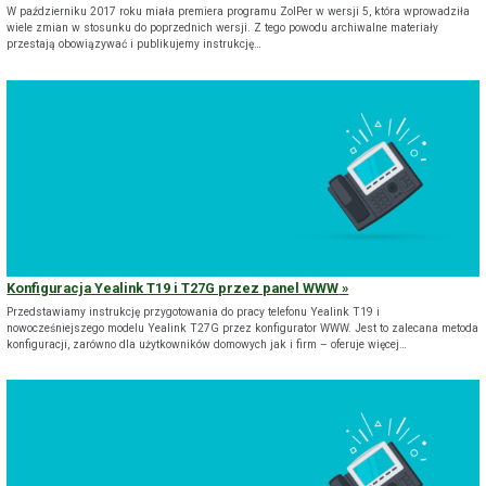
W październiku 2017 roku miała premiera programu ZoIPer w wersji 5, która wprowadziła
wiele zmian w stosunku do poprzednich wersji. Z tego powodu archiwalne materiały
przestają obowiązywać i publikujemy instrukcję…
Konfiguracja Yealink T19 i T27G przez panel WWW
Przedstawiamy instrukcję przygotowania do pracy telefonu Yealink T19 i
nowocześniejszego modelu Yealink T27G przez konfigurator WWW. Jest to zalecana metoda
konfiguracji, zarówno dla użytkowników domowych jak i firm – oferuje więcej…