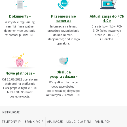
Dokumenty
Przeniesienie
Aktualizacja do FCN
numeru
4.0
POKAŻ WSZYSTKIE ZGODY
Wszystkie regulaminy,
cenniki i inne ważne
Informacje na temat
Dla użytkowników FCN
dokumenty do pobrania
procedury przeniesienia
3.09 (rejestrowanych
w postaci plików PDF.
do nas numeru
przed 21.10.2013)
ZAŁÓŻ KONTO
stacjonarnego od innego
i Tlenofon.
operatora.
Obsługa
Nowe płatności
posprzedażna
Od 20.06.2022 operatorem
Wszystkie informacje
płatności na platformie
dotyczące obsługi
FCN prepaid będzie Blue
posprzedażnej dotyczące
Media SA. Sprawdź
aktualnych klientów FCN.
dostępne opcje.
INSTRUKCJE:
TELEFONY IP
BRAMKI VOIP
APLIKACJE
USŁUGI DLA FIRM
PANEL FCN