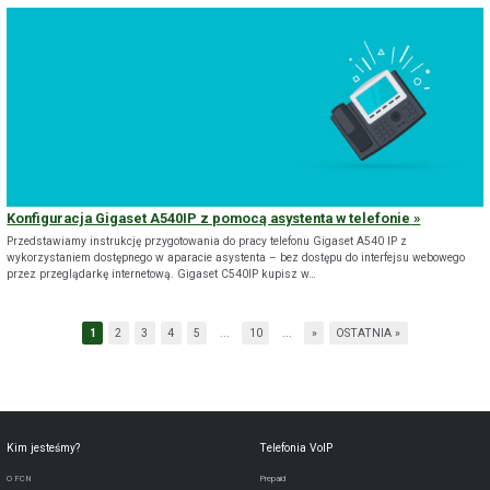
Konfiguracja Gigaset A540IP z pomocą asystenta w telefonie
Przedstawiamy instrukcję przygotowania do pracy telefonu Gigaset A540 IP z
wykorzystaniem dostępnego w aparacie asystenta – bez dostępu do interfejsu webowego
przez przeglądarkę internetową. Gigaset C540IP kupisz w…
1
2
3
4
5
...
10
...
»
OSTATNIA »
Kim jesteśmy?
Telefonia VoIP
O FCN
Prepaid