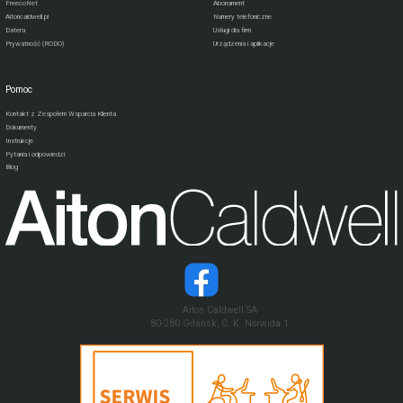
FreecoNet
Abonament
Aitoncaldwell.pl
Numery telefoniczne
Datera
Usługi dla firm
Prywatność (RODO)
Urządzenia i aplikacje
Pomoc
Kontakt z Zespołem Wsparcia Klienta
Dokumenty
Instrukcje
Pytania i odpowiedzi
Blog
Aiton Caldwell SA
80-280 Gdańsk, C. K. Norwida 1