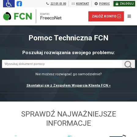
22 101 01 00
KONTAKT
POMOC
ZALOGUJ
ZAŁÓŻ KONTO
Pomoc Techniczna FCN
Poszukaj rozwiązania swojego problemu:
Nie możesz rozwiązać go samodzielnie?
Skontakuj się z Zespołem Wsparcia Klienta FCN »
Załóż konto prepaid dla FIRM:
SPRAWDŹ NAJWAŻNIEJSZE
INFORMACJE