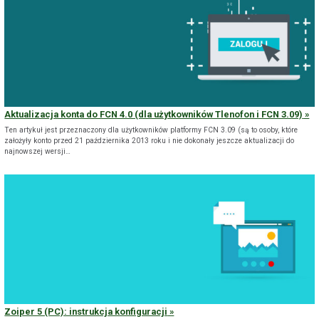
Aktualizacja konta do FCN 4.0 (dla użytkowników Tlenofon i FCN 3.09)
Ten artykuł jest przeznaczony dla użytkowników platformy FCN 3.09 (są to osoby, które
założyły konto przed 21 października 2013 roku i nie dokonały jeszcze aktualizacji do
najnowszej wersji…
Zoiper 5 (PC): instrukcja konfiguracji