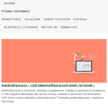
ASTERISK
PYTANIA I ODPOWIEDZI:
PIERWSZE KROKI
POŁĄCZENIA
NUMERY TELEFONÓW
PŁATNOŚCI
REJESTRACJE I LOGOWANIE
FAKTURY VAT
BRAMKI VOIP
Autokonfiguracja – czyli łatwa konfiguracja bramek i terminali
Autokonfiguracja to możliwość zdalnego przygotowania Twojego urządzenia do współpracy
z FCN, wygodna alternatywa dla ręcznej zmiany ustawień w bramkach lub terminalach
VoIP. Gdzie znaleźć zakładkę „autokonfiguracja”? Zakładkę „autokonfiguracja” znajdziesz
naciskając…